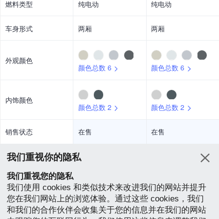
燃料类型
纯电动
纯电动
车身形式
两厢
两厢
外观颜色
颜色总数 6
颜色总数 6
内饰颜色
颜色总数 2
颜色总数 2
销售状态
在售
在售
车身
标配
选配
无
我们重视你的隐私
我们重视您的隐私
长度[mm]
4135
4135
我们使用 cookies 和类似技术来改进我们的网站并提升
您在我们网站上的浏览体验。通过这些 cookies，我们
宽度[mm]
1805
1805
和我们的合作伙伴会收集关于您的信息并在我们的网站