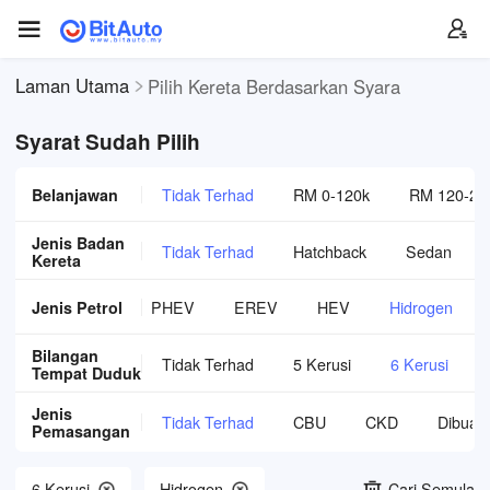
Laman Utama
Pilih Kereta Berdasarkan Syara
Syarat Sudah Pilih
Belanjawan
Tidak Terhad
RM 0-120k
RM 120-20
Jenis Badan
Tidak Terhad
Hatchback
Sedan
Kereta
Diesel
Jenis Petrol
BEV
PHEV
EREV
HEV
Hidrogen
Bilangan
Tidak Terhad
5 Kerusi
6 Kerusi
Tempat Duduk
Jenis
Tidak Terhad
CBU
CKD
Dibuat
Pemasangan
6 Kerusi
Hidrogen
Cari Semula