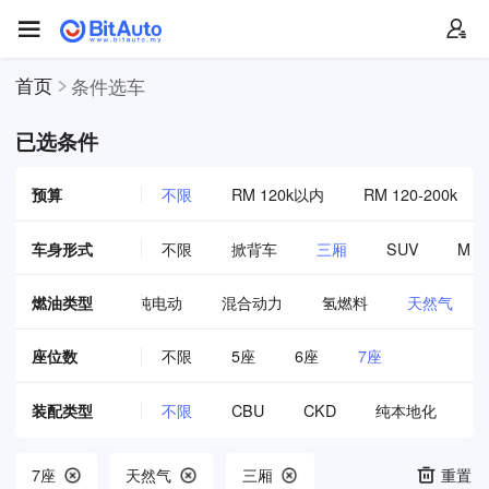
首页
条件选车
已选条件
预算
不限
RM 120k以内
RM 120-200k
车身形式
不限
掀背车
三厢
SUV
MP
插电混动
燃油类型
增程式纯电动
混合动力
氢燃料
天然气
座位数
不限
5座
6座
7座
装配类型
不限
CBU
CKD
纯本地化
7座
天然气
三厢
重置