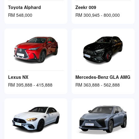
Toyota Alphard
Zeekr 009
RM 548,000
RM 300,945 - 800,000
Lexus NX
Mercedes-Benz GLA AMG
RM 395,888 - 415,888
RM 363,888 - 562,888