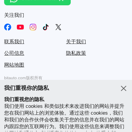
关注我们
联系我们
关于我们
公司信息
隐私政策
网站地图
bitauto.com版权所有
我们重视你的隐私
易车（www.yiche.com和www.bitauto.com）是中国互联网访问量最
大的汽车网站之一，我们会为您提供您当地的中国品牌汽车的详细
我们重视您的隐私
信息。
我们使用 cookies 和类似技术来改进我们的网站并提升
您在我们网站上的浏览体验。通过这些 cookies，我们
我们的网站
和我们的合作伙伴会收集关于您的信息并在我们的网站
English
中文
Bahasa Melayu
繁體
English
内跟踪您的互联网行为。我们使用这些信息来调整我们