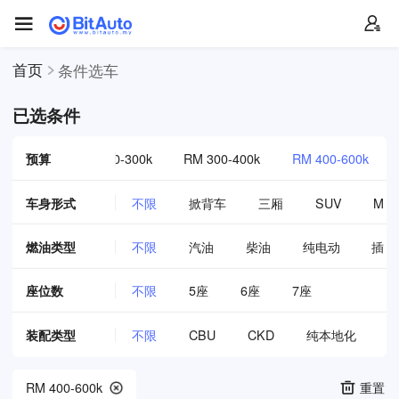
首页
条件选车
已选条件
20-200k
预算
RM 200-300k
RM 300-400k
RM 400-600k
车身形式
不限
掀背车
三厢
SUV
MP
燃油类型
不限
汽油
柴油
纯电动
插电
座位数
不限
5座
6座
7座
装配类型
不限
CBU
CKD
纯本地化
RM 400-600k
重置