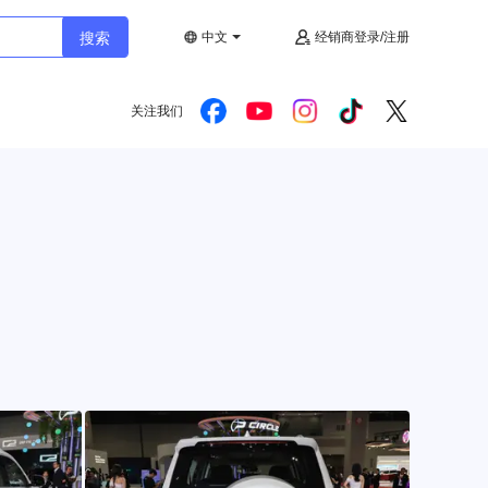
搜索
中文
经销商登录/注册
关注我们