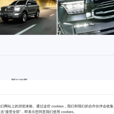
网站地图
联网访问量最大的汽车网站之一，我们会为您提供您当地的中国品牌汽车的详细信息。
您在我们网站上的浏览体验。通过这些 cookies，我们和我们的合作伙伴
接受全部”，即表示您同意我们使用 cookies。
ish
中文