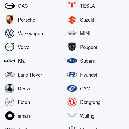
GAC
TESLA
Porsche
Suzuki
Volkswagen
MINI
Volvo
Peugeot
Kia
Subaru
Land Rover
Hyundai
Denza
CAM
Foton
Dongfeng
smart
Wuling