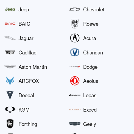
Jeep
Chevrolet
BAIC
Roewe
Jaguar
Acura
Cadillac
Changan
Aston Martin
Dodge
ARCFOX
Aeolus
Deepal
Lepas
KGM
Exeed
Forthing
Geely