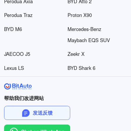
Perodua Axia
BYD Atto 2
Perodua Traz
Proton X90
BYD M6
Mercedes-Benz
Maybach EQS SUV
JAECOO J5
Zeekr X
Lexus LS
BYD Shark 6
帮助我们改进网站
发送反馈