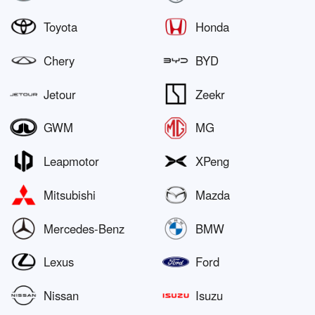
Toyota
Honda
Chery
BYD
Jetour
Zeekr
GWM
MG
Leapmotor
XPeng
Mitsubishi
Mazda
Mercedes-Benz
BMW
Lexus
Ford
Nissan
Isuzu