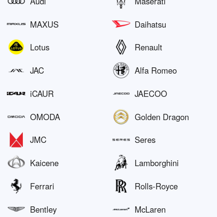
Audi
Maserati
MAXUS
Daihatsu
Lotus
Renault
JAC
Alfa Romeo
iCAUR
JAECOO
OMODA
Golden Dragon
JMC
Seres
Kaicene
Lamborghini
Ferrari
Rolls-Royce
Bentley
McLaren