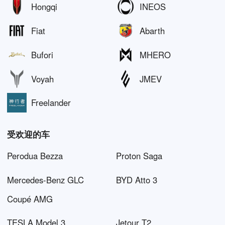
Hongqi
INEOS
Fiat
Abarth
Bufori
MHERO
Voyah
JMEV
Freelander
受欢迎的车
Perodua Bezza
Proton Saga
Mercedes-Benz GLC
BYD Atto 3
Coupé AMG
TESLA Model 3
Jetour T2