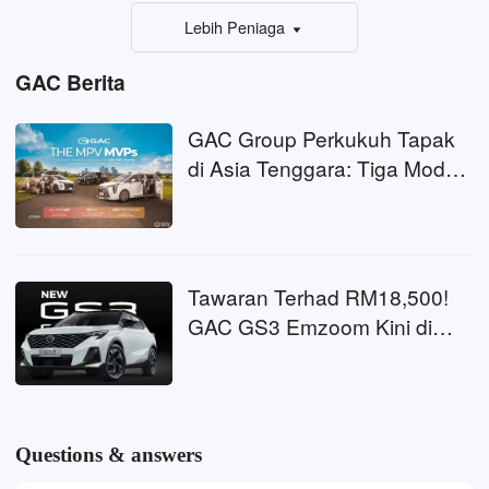
Lebih Peniaga
GAC Berita
GAC Group Perkukuh Tapak
di Asia Tenggara: Tiga Model
MPV Utama Dilancarkan di
Filipina
Tawaran Terhad RM18,500!
GAC GS3 Emzoom Kini di
Malaysia: Ansuran Bulanan
Serendah RM912, Kuasa
177PS + Parkir Automatik
Questions & answers