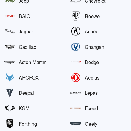
Jeep
Chevrolet
BAIC
Roewe
Jaguar
Acura
Cadillac
Changan
Aston Martin
Dodge
ARCFOX
Aeolus
Deepal
Lepas
KGM
Exeed
Forthing
Geely