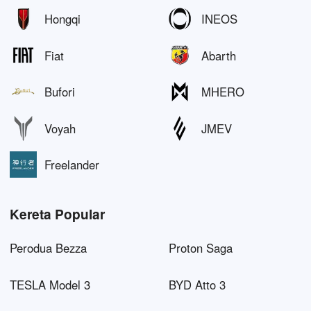
Hongqi
INEOS
Fiat
Abarth
Bufori
MHERO
Voyah
JMEV
Freelander
Kereta Popular
Perodua Bezza
Proton Saga
TESLA Model 3
BYD Atto 3