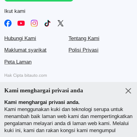
Ikut kami
Hubungi Kami
Tentang Kami
Maklumat syarikat
Polisi Privasi
Peta Laman
Hak Cipta bitauto.com
Yiche (www.yiche.com dan www.bitauto.com) ialah salah satu
Kami menghargai privasi anda
tapak web automotif yang paling banyak dikunjungi di China, dan
kami akan memberikan anda maklumat terperinci tentang kereta
Kami menghargai privasi anda.
jenama China di kawasan anda.
Kami menggunakan kuki dan teknologi serupa untuk
menambah baik laman web kami dan mempertingkatkan
laman web kami
pengalaman melayari anda di laman web kami. Melalui
English
中文
Bahasa Melayu
繁體
English
kuki ini, kami dan rakan kongsi kami mengumpul