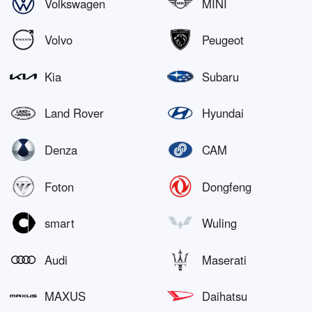
Volkswagen
MINI
Volvo
Peugeot
Kia
Subaru
Land Rover
Hyundai
Denza
CAM
Foton
Dongfeng
smart
Wuling
Audi
Maserati
MAXUS
Daihatsu