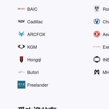
BAIC
Ro
Cadillac
Ch
ARCFOX
Ae
KGM
Ex
Hongqi
IN
Bufori
M
Freelander