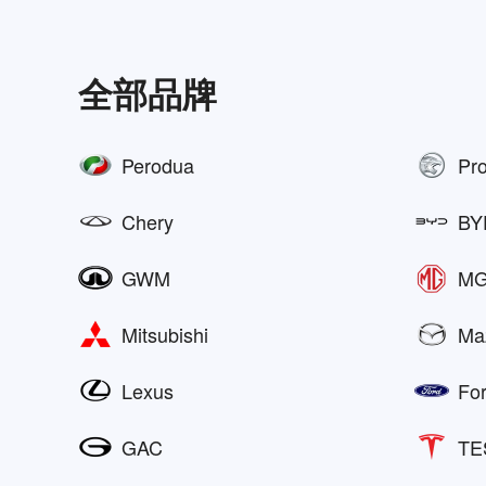
全部品牌
Perodua
Pr
Chery
BY
GWM
M
Mitsubishi
Ma
Lexus
Fo
GAC
TE