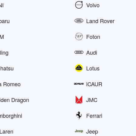
NI
Volvo
baru
Land Rover
M
Foton
ling
Audi
ihatsu
Lotus
fa Romeo
iCAUR
lden Dragon
JMC
mborghini
Ferrari
Laren
Jeep