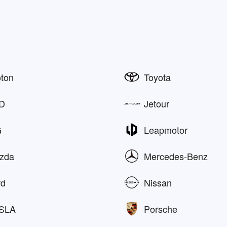
oton
Toyota
D
Jetour
G
Leapmotor
zda
Mercedes-Benz
rd
Nissan
SLA
Porsche