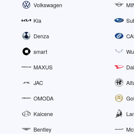
Volkswagen
MI
Kia
Su
Denza
CA
smart
Wu
MAXUS
Da
JAC
Al
OMODA
Go
Kaicene
La
Bentley
Mc