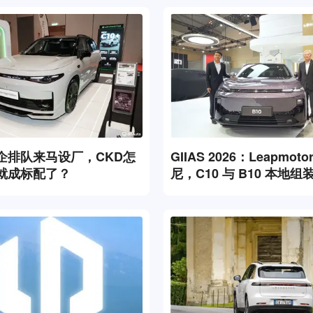
企排队来马设厂，CKD怎
GIIAS 2026：Leapmot
就成标配了？
尼，C10 与 B10 本地
RM 102k起