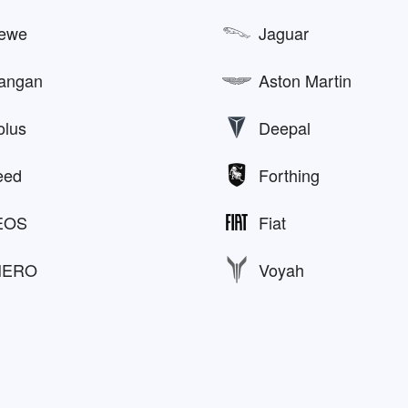
ewe
Jaguar
angan
Aston Martin
olus
Deepal
eed
Forthing
EOS
Fiat
HERO
Voyah