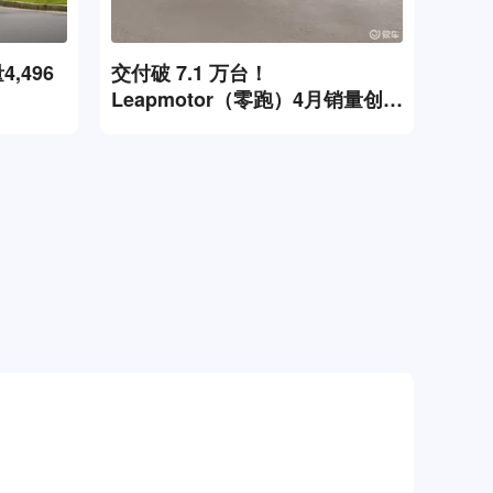
,496
交付破 7.1 万台！
Leapmotor（零跑）4月销量创新
高，旗下 A10、D19 表现抢眼