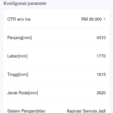
Konfigurasi parameter
OTR w/o Ins
RM 99,900
Panjang[mm]
4310
Lebar[mm]
1770
Tinggi[mm]
1615
Jarak Roda[mm]
2620
Sistem Pengambilan
Aspirasi Semula Jadi