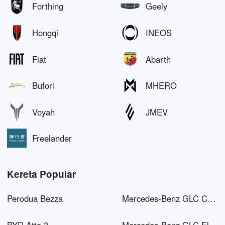
Forthing
Geely
Hongqi
INEOS
Fiat
Abarth
Bufori
MHERO
Voyah
JMEV
Freelander
Kereta Popular
Perodua Bezza
Mercedes-Benz GLC Coupé AMG