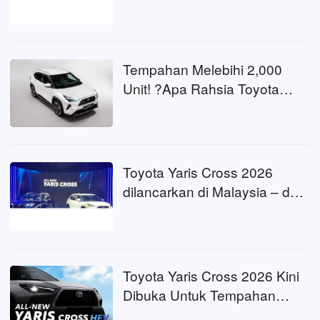
Pilihan Hibrid untuk Pasaran
Massa
Tempahan Melebihi 2,000
Unit! ?Apa Rahsia Toyota
Yaris Cross "Potong Q" dalam
Pasaran B-SUV Malaysia?
Toyota Yaris Cross 2026
dilancarkan di Malaysia – dari
RM 99k, 2 varian termasuk
hibrid, TSS dengan ACC
Toyota Yaris Cross 2026 Kini
Dibuka Untuk Tempahan
Harga Anggaran Bermula RM