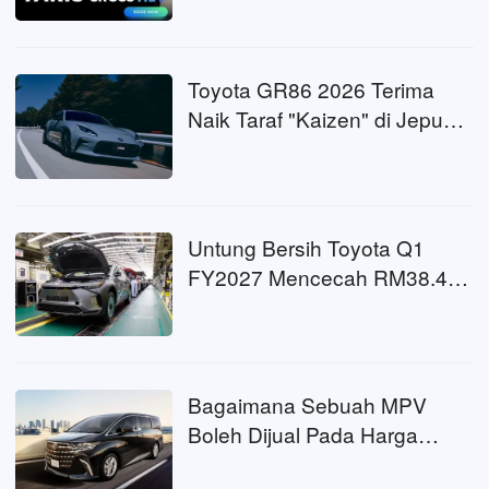
99,000
Toyota GR86 2026 Terima
Naik Taraf "Kaizen" di Jepun:
Pengendalian Lebih Mantap,
Anggaran Harga Bermula
RM76k
Untung Bersih Toyota Q1
FY2027 Mencecah RM38.4
Bilion! Mencapai Sebahagian
Besar Jumlah Keuntungan
Tahunan Lima Pengeluar
Kereta Terbesar China?
Bagaimana Sebuah MPV
Boleh Dijual Pada Harga
RM550k? Perjalanan Toyota