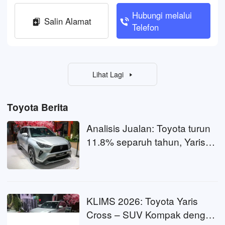
Hubungi melalui
Salin Alamat
Telefon
Lihat Lagi
Toyota Berita
Analisis Jualan: Toyota turun
11.8% separuh tahun, Yaris
Cross catat 1,293 unit. Nak
beli kereta Toyota: Patut beli
sekarang atau tunggu
promosi akhir tahun?
KLIMS 2026: Toyota Yaris
Cross – SUV Kompak dengan