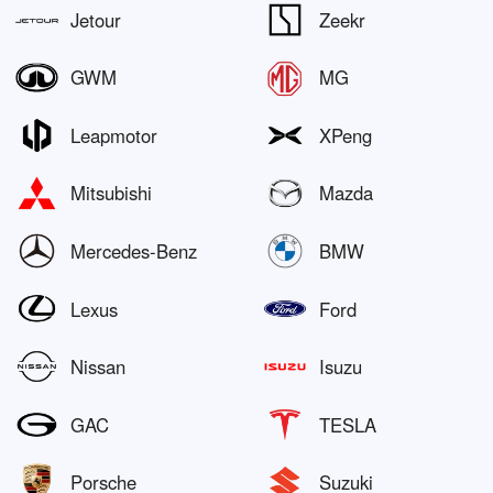
Jetour
Zeekr
GWM
MG
Leapmotor
XPeng
Mitsubishi
Mazda
Mercedes-Benz
BMW
Lexus
Ford
Nissan
Isuzu
GAC
TESLA
Porsche
Suzuki