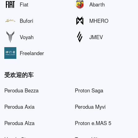
Fiat
Abarth
Bufori
MHERO
Voyah
JMEV
Freelander
受欢迎的车
Perodua Bezza
Proton Saga
Perodua Axia
Perodua Myvi
Perodua Alza
Proton e.MAS 5