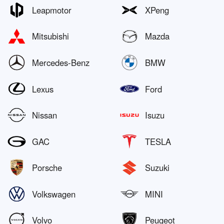
Leapmotor
XPeng
Mitsubishi
Mazda
Mercedes-Benz
BMW
Lexus
Ford
Nissan
Isuzu
GAC
TESLA
Porsche
Suzuki
Volkswagen
MINI
Volvo
Peugeot