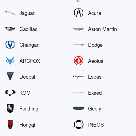
Jaguar
Acura
Cadillac
Aston Martin
Changan
Dodge
ARCFOX
Aeolus
Deepal
Lepas
KGM
Exeed
Forthing
Geely
Hongqi
INEOS