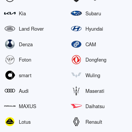
Kia
Subaru
Land Rover
Hyundai
Denza
CAM
Foton
Dongfeng
smart
Wuling
Audi
Maserati
MAXUS
Daihatsu
Lotus
Renault